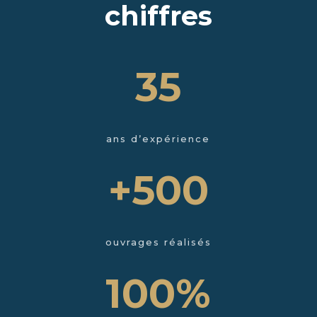
chiffres
35
ans d’expérience
+500
ouvrages réalisés
100%