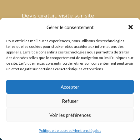
Devis gratuit, visite sur site,
fabrication 100 % dans notre atelier
Gérer le consentement
du Gard. Contactez Métallerie
Pour offrir les meilleures expériences, nous utilisons des technologies
Roux dès aujourd’hui.
telles que les cookies pour stocker et/ou accéder aux informations des
appareils. Le fait de consentir à ces technologies nous permettra de traiter
des données telles que le comportement de navigation ou les ID uniques sur
ce site. Le fait de ne pas consentir ou de retirer son consentement peut avoir
📞 APPELER MÉTALLERIE ROUX
un effet négatif sur certaines caractéristiques et fonctions.
Accepter
Refuser
Voir les préférences
Politique de cookies
Mentions légales