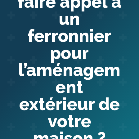
faire appel à
un
ferronnier
pour
l’aménagem
ent
extérieur de
votre
maison ?