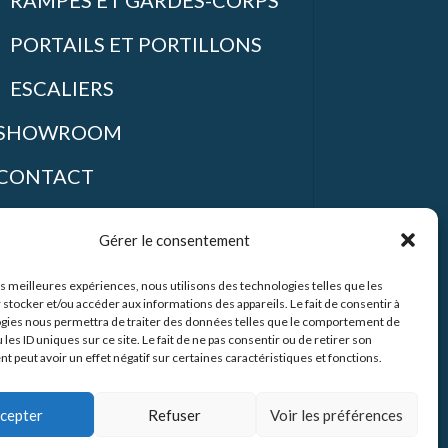
PORTAILS ET PORTILLONS
ESCALIERS
SHOWROOM
CONTACT
POLITIQUE DE COOKIES (UE)
Gérer le consentement
les meilleures expériences, nous utilisons des technologies telles que les
 stocker et/ou accéder aux informations des appareils. Le fait de consentir à
SUIVEZ-NOUS
gies nous permettra de traiter des données telles que le comportement de
 les ID uniques sur ce site. Le fait de ne pas consentir ou de retirer son
 peut avoir un effet négatif sur certaines caractéristiques et fonctions.
INSTAGRAM
cepter
Refuser
Voir les préférences