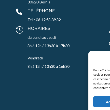
30620 Bernis
TÉLÉPHONE

Tél. : 06 19 58 39 82
HORAIRES

du Lundi au Jeudi
8h à 12h / 13h30 à 17h30
Vendredi
8h à 12h / 13h30 à 16h30
Pour offrir 
cookies pour
ces technolo
navigation ou
consentement
Ac