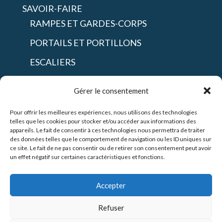
SAVOIR-FAIRE
RAMPES ET GARDES-CORPS
PORTAILS ET PORTILLONS
ESCALIERS
SHOWROOM
Gérer le consentement
CONTACT
Pour offrir les meilleures expériences, nous utilisons des technologies
POLITIQUE DE COOKIES (UE)
telles que les cookies pour stocker et/ou accéder aux informations des
appareils. Le fait de consentir à ces technologies nous permettra de traiter
des données telles que le comportement de navigation ou les ID uniques sur
ce site. Le fait de ne pas consentir ou de retirer son consentement peut avoir
un effet négatif sur certaines caractéristiques et fonctions.
SUIVEZ-NOUS
INSTAGRAM
Accepter
Refuser