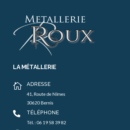
LA MÉTALLERIE
ADRESSE

41, Route de Nîmes
30620 Bernis
TÉLÉPHONE

Tél. : 06 19 58 39 82